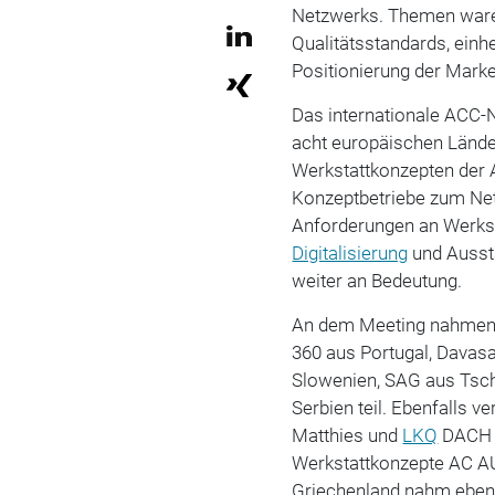
Netzwerks. Themen war
Qualitätsstandards, einh
Positionierung der Mark
Das internationale ACC-
acht europäischen Länd
Werkstattkonzepten der 
Konzeptbetriebe zum Net
Anforderungen an Werkst
Digitalisierung
und Aussta
weiter an Bedeutung.
An dem Meeting nahmen V
360 aus Portugal, Dava
Slowenien, SAG aus Tsc
Serbien teil. Ebenfalls 
Matthies und
LKQ
DACH s
Werkstattkonzepte AC A
Griechenland nahm ebenfa