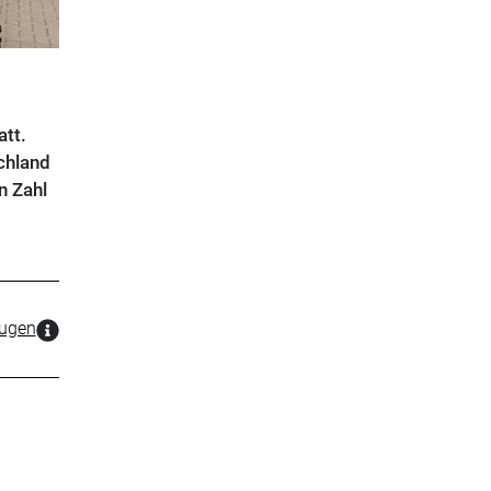
tt.
chland
n Zahl
zugen