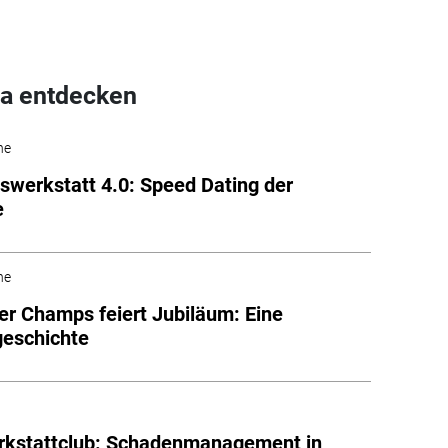
a entdecken
he
swerkstatt 4.0: Speed Dating der
e
he
r Champs feiert Jubiläum: Eine
geschichte
rkstattclub: Schadenmanagement in