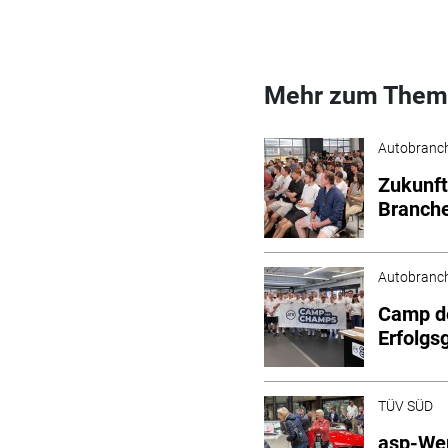
Mehr zum Them
Autobranc
Zukunft
Branch
Autobranc
Camp de
Erfolgs
TÜV SÜD
asp-We