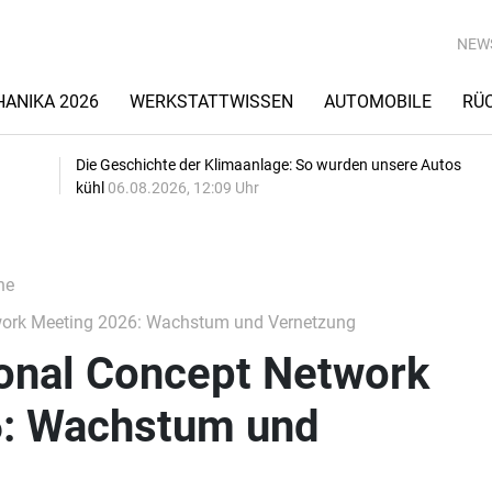
NEW
ANIKA 2026
WERKSTATTWISSEN
AUTOMOBILE
RÜ
Die Geschichte der Klimaanlage: So wurden unsere Autos
kühl
06.08.2026, 12:09 Uhr
he
work Meeting 2026: Wachstum und Vernetzung
ional Concept Network
6: Wachstum und