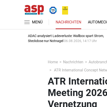
MENÜ
NACHRICHTEN
AUTOMECH
ADAC analysiert Ladeverluste: Wallbox spart Strom,
Steckdose nur Notnagel
06.08.2026, 14:17 Uhr
Home
Nachrichten
Autobranc
ATR International Concept Net
ATR Internat
Meeting 202
Vernetzung