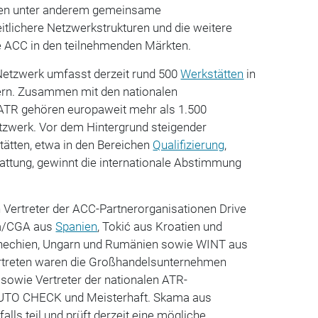
en unter anderem gemeinsame
eitlichere Netzwerkstrukturen und die weitere
e ACC in den teilnehmenden Märkten.
Netzwerk umfasst derzeit rund 500
Werkstätten
in
ern. Zusammen mit den nationalen
ATR gehören europaweit mehr als 1.500
zwerk. Vor dem Hintergrund steigender
ätten, etwa in den Bereichen
Qualifizierung
,
ttung, gewinnt die internationale Abstimmung
ertreter der ACC-Partnerorganisationen Drive
sa/CGA aus
Spanien
, Tokić aus Kroatien und
hechien, Ungarn und Rumänien sowie WINT aus
vertreten waren die Großhandelsunternehmen
owie Vertreter der nationalen ATR-
UTO CHECK und Meisterhaft. Skama aus
lls teil und prüft derzeit eine mögliche