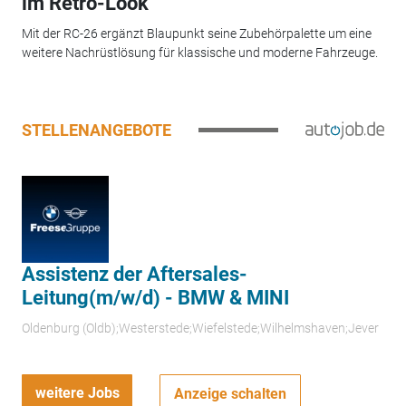
im Retro-Look
Mit der RC-26 ergänzt Blaupunkt seine Zubehörpalette um eine
weitere Nachrüstlösung für klassische und moderne Fahrzeuge.
STELLENANGEBOTE
Assistenz der Aftersales-
Leitung(m/w/d) - BMW & MINI
Oldenburg (Oldb);Westerstede;Wiefelstede;Wilhelmshaven;Jever
weitere Jobs
Anzeige schalten