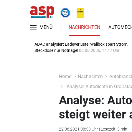
MENÜ
NACHRICHTEN
AUTOMECH
ADAC analysiert Ladeverluste: Wallbox spart Strom,
Steckdose nur Notnagel
06.08.2026, 14:17 Uhr
Home
Nachrichten
Autobranc
Analyse: Autodichte in Großstädt
Analyse: Auto
steigt weiter 
22.06.2021 08:53 Uhr | Lesezeit: 5 min