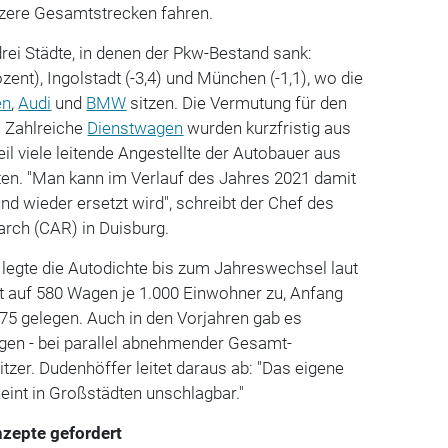
rzere Gesamtstrecken fahren.
rei Städte, in denen der Pkw-Bestand sank:
ent), Ingolstadt (-3,4) und München (-1,1), wo die
en
,
Audi
und
BMW
sitzen. Die Vermutung für den
: Zahlreiche
Dienstwagen
wurden kurzfristig aus
l viele leitende Angestellte der Autobauer aus
en. "Man kann im Verlauf des Jahres 2021 damit
d wieder ersetzt wird", schreibt der Chef des
rch (CAR) in Duisburg.
legte die Autodichte bis zum Jahreswechsel laut
 auf 580 Wagen je 1.000 Einwohner zu, Anfang
575 gelegen. Auch in den Vorjahren gab es
ngen - bei parallel abnehmender Gesamt-
tzer. Dudenhöffer leitet daraus ab: "Das eigene
eint in Großstädten unschlagbar."
nzepte gefordert