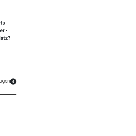
rts
er -
latz?
zugen