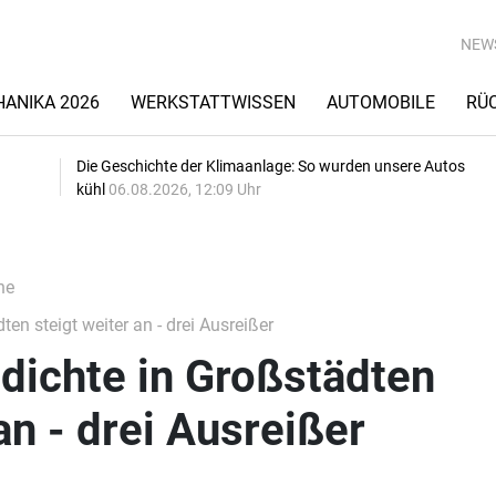
NEW
ANIKA 2026
WERKSTATTWISSEN
AUTOMOBILE
RÜ
Die Geschichte der Klimaanlage: So wurden unsere Autos
kühl
06.08.2026, 12:09 Uhr
he
en steigt weiter an - drei Ausreißer
dichte in Großstädten
an - drei Ausreißer