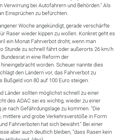
en Verwirrung bei Autofahrern und Behörden." Als
 an Einsprüchen zu befürchten.
angener Woche angekündigt, gerade verschärfte
ür Raser wieder kippen zu wollen. Konkret geht es
pril ein Monat Fahrverbot droht, wenn man
ro Stunde zu schnell fährt oder außerorts 26 km/h
 Bundesrat in eine Reform der
hineingebracht worden. Scheuer nannte dies
schlägt den Ländern vor, das Fahrverbot zu
as Bußgeld von 80 auf 100 Euro steigen.
nd Länder sollten möglichst schnell zu einer
t des ADAC sei es wichtig, wieder zu einer
ng je nach Gefährdungslage zu kommen. "Die
e, mittlere und grobe Verkehrsverstöße in Form
nd Fahrverboten hat sich bewährt." Bei einer
sse aber auch deutlich bleiben, "dass Rasen kein
nte Hillebrand. (dpa)