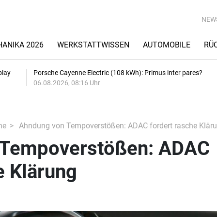
NEW
ANIKA 2026
WERKSTATTWISSEN
AUTOMOBILE
RÜ
play
Porsche Cayenne Electric (108 kWh): Primus inter pares?
06.08.2026, 08:16 Uhr
he
Ahndung von Tempoverstößen: ADAC fordert rasche Klär
 Tempoverstößen: ADAC
e Klärung