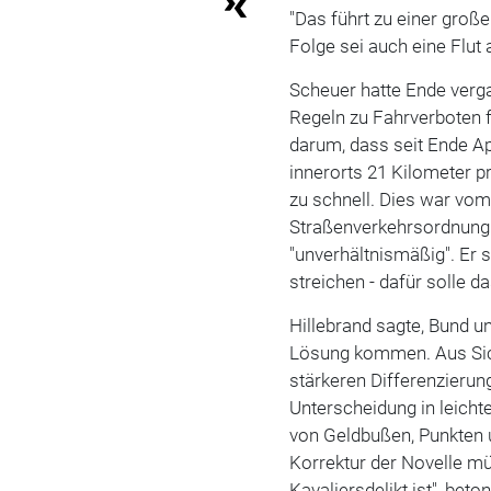
"Das führt zu einer groß
Folge sei auch eine Flut
Scheuer hatte Ende verg
Regeln zu Fahrverboten f
darum, dass seit Ende A
innerorts 21 Kilometer p
zu schnell. Dies war vom
Straßenverkehrsordnung 
"unverhältnismäßig". Er 
streichen - dafür solle d
Hillebrand sagte, Bund u
Lösung kommen. Aus Sich
stärkeren Differenzieru
Unterscheidung in leicht
von Geldbußen, Punkten u
Korrektur der Novelle mü
Kavaliersdelikt ist", beto