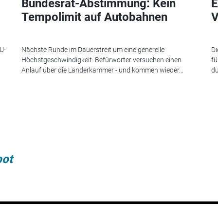
Bundesrat-Abstimmung: Kein
E
Tempolimit auf Autobahnen
V
U-
Nächste Runde im Dauerstreit um eine generelle
Di
Höchstgeschwindigkeit: Befürworter versuchen einen
fü
Anlauf über die Länderkammer - und kommen wieder...
du
bot