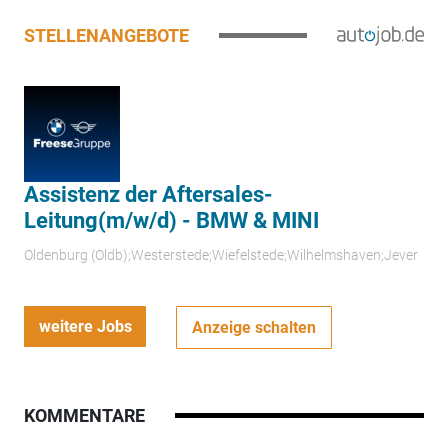
STELLENANGEBOTE
Assistenz der Aftersales-
Leitung(m/w/d) - BMW & MINI
Oldenburg (Oldb);Westerstede;Wiefelstede;Wilhelmshaven;Jever
weitere Jobs
Anzeige schalten
KOMMENTARE