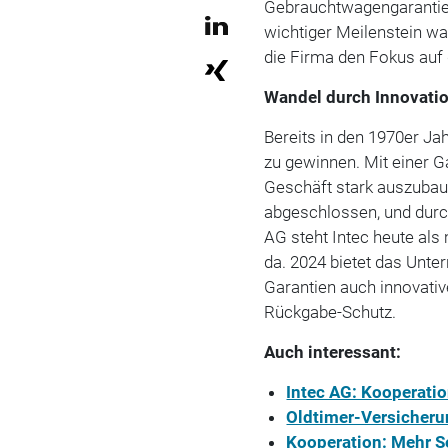
Gebrauchtwagengarantien
wichtiger Meilenstein wa
die Firma den Fokus auf 
Wandel durch Innovati
Bereits in den 1970er Ja
zu gewinnen. Mit einer G
Geschäft stark auszubaue
abgeschlossen, und durc
AG steht Intec heute al
da. 2024 bietet das Unt
Garantien auch innovati
Rückgabe-Schutz.
Auch interessant:
Intec AG: Kooperati
Oldtimer-Versicheru
Kooperation: Mehr S