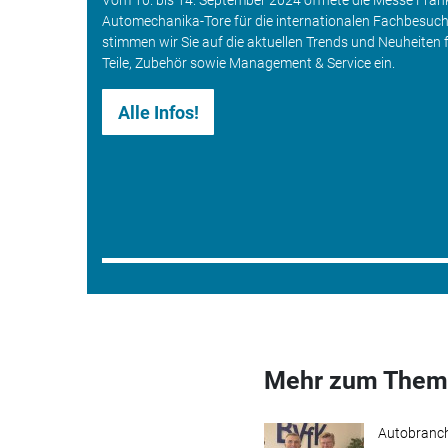
Vom 10. bis 14. September 2024 öffnete die Messe Frank
Automechanika-Tore für die internationalen Fachbesuc
stimmen wir Sie auf die aktuellen Trends und Neuheiten 
Teile, Zubehör sowie Management & Service ein.
Alle Infos!
Mehr zum Them
Autobranc