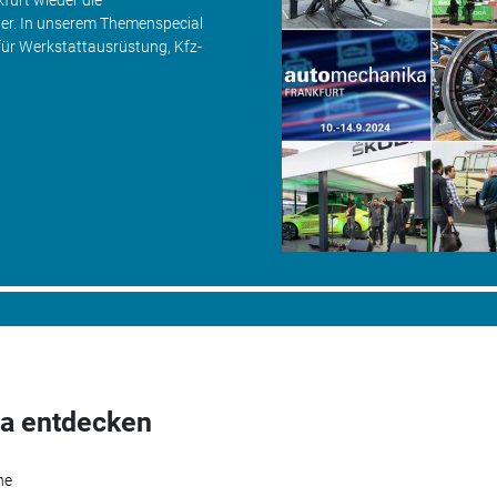
furt wieder die
her. In unserem Themenspecial
für Werkstattausrüstung, Kfz-
a entdecken
he