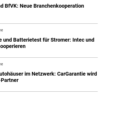
nd BfVK: Neue Branchenkooperation
he
e und Batterietest für Stromer: Intec und
kooperieren
he
utohäuser im Netzwerk: CarGarantie wird
-Partner