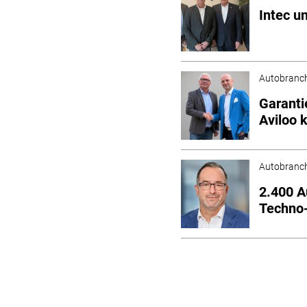
Intec u
Autobranc
Garanti
Aviloo 
Autobranc
2.400 A
Techno