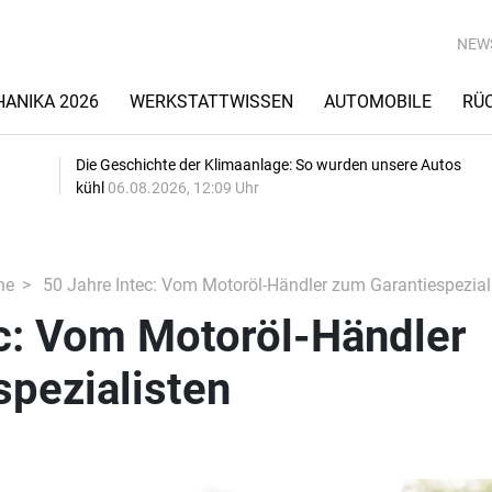
NEW
ANIKA 2026
WERKSTATTWISSEN
AUTOMOBILE
RÜ
Die Geschichte der Klimaanlage: So wurden unsere Autos
kühl
06.08.2026, 12:09 Uhr
he
50 Jahre Intec: Vom Motoröl-Händler zum Garantiespezial
ec: Vom Motoröl-Händler
pezialisten