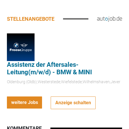
STELLENANGEBOTE
Assistenz der Aftersales-
Leitung(m/w/d) - BMW & MINI
Oldenburg (Oldb);Westerstede;Wiefelstede;Wilhelmshaven;Jever
weitere Jobs
Anzeige schalten
KOMMENTARE