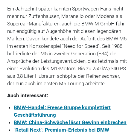
Ein Jahrzehnt später kannten Sportwagen-Fans nicht
mehr nur Zuffenhausen, Maranello oder Modena als
Supercar-Manufakturen, auch die BMW M GmbH fuhr
nun endgültig auf Augenhöhe mit diesen legendären
Marken. Davon kündete auch der Auftritt des BMW M5
im ersten Konsolenspiel "Need for Speed". Seit 1988
befriedigte der M5 in zweiter Generation (E34) die
Ansprüche der Leistungsverrückten, dies letztmals mit
einer Evolution des M1-Motors. Bis zu 250 kW/340 PS
aus 3,8 Liter Hubraum schöpfte der Reihensechser,
der nun auch im ersten M5 Touring arbeitete.
Auch interessant:
BMW-Handel: Freese Gruppe komplettiert
Geschäftsführung
BMW: China-Schwäche lässt Gewinn einbrechen
"Retail Next": Premium-Erlebnis bei BMW