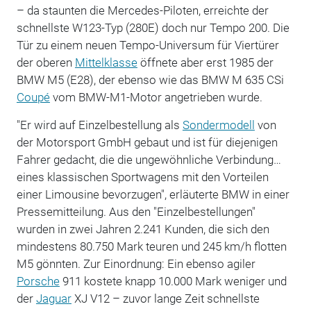
– da staunten die Mercedes-Piloten, erreichte der
schnellste W123-Typ (280E) doch nur Tempo 200. Die
Tür zu einem neuen Tempo-Universum für Viertürer
der oberen
Mittelklasse
öffnete aber erst 1985 der
BMW M5 (E28), der ebenso wie das BMW M 635 CSi
Coupé
vom BMW-M1-Motor angetrieben wurde.
"Er wird auf Einzelbestellung als
Sondermodell
von
der Motorsport GmbH gebaut und ist für diejenigen
Fahrer gedacht, die die ungewöhnliche Verbindung…
eines klassischen Sportwagens mit den Vorteilen
einer Limousine bevorzugen", erläuterte BMW in einer
Pressemitteilung. Aus den "Einzelbestellungen"
wurden in zwei Jahren 2.241 Kunden, die sich den
mindestens 80.750 Mark teuren und 245 km/h flotten
M5 gönnten. Zur Einordnung: Ein ebenso agiler
Porsche
911 kostete knapp 10.000 Mark weniger und
der
Jaguar
XJ V12 – zuvor lange Zeit schnellste