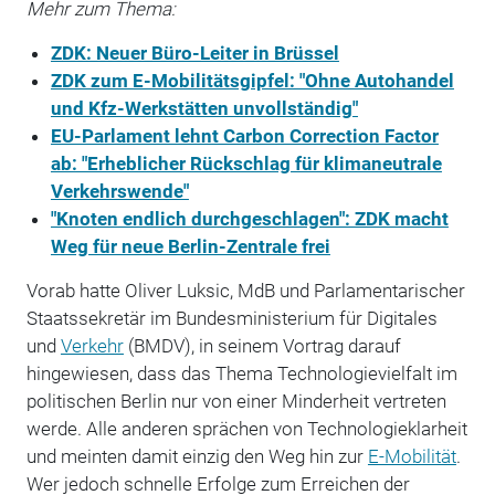
Mehr zum Thema:
ZDK: Neuer Büro-Leiter in Brüssel
ZDK zum E-Mobilitätsgipfel: "Ohne Autohandel
und Kfz-Werkstätten unvollständig"
EU-Parlament lehnt Carbon Correction Factor
ab: "Erheblicher Rückschlag für klimaneutrale
Verkehrswende"
"Knoten endlich durchgeschlagen": ZDK macht
Weg für neue Berlin-Zentrale frei
Vorab hatte Oliver Luksic, MdB und Parlamentarischer
Staatssekretär im Bundesministerium für Digitales
und
Verkehr
(BMDV), in seinem Vortrag darauf
hingewiesen, dass das Thema Technologievielfalt im
politischen Berlin nur von einer Minderheit vertreten
werde. Alle anderen sprächen von Technologieklarheit
und meinten damit einzig den Weg hin zur
E-Mobilität
.
Wer jedoch schnelle Erfolge zum Erreichen der