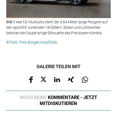
Bild 1 von 12:
Muskulös steht der 4,64 Meter lange Peugeot auf
Bil
den sportlich wirkenden 18-Zöllern, Sicken und Lichtkanten
von
betonen die Coupé-artige Silhouette des Franzosen-Kombis.
© F
© Foto: Timo Bürger/Autoflotte
GALERIE TEILEN MIT
NOCH KEINE
KOMMENTARE - JETZT
MITDISKUTIEREN