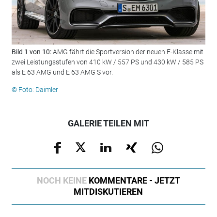
Bild 1 von 10:
AMG fährt die Sportversion der neuen E-Klasse mit
Bil
zwei Leistungsstufen von 410 kW / 557 PS und 430 kW / 585 PS
dem
als E 63 AMG und E 63 AMG S vor.
noc
© Foto: Daimler
© F
GALERIE TEILEN MIT
NOCH KEINE
KOMMENTARE - JETZT
MITDISKUTIEREN