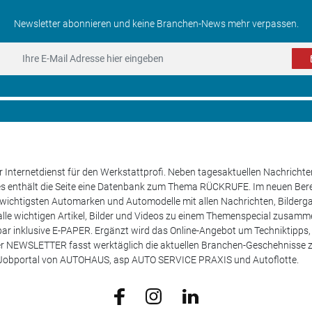
Newsletter abonnieren und keine Branchen-News mehr verpassen.
 Internetdienst für den Werkstattprofi. Neben tagesaktuellen Nachricht
les enthält die Seite eine Datenbank zum Thema RÜCKRUFE. Im neuen B
e wichtigsten Automarken und Automodelle mit allen Nachrichten, Bilderga
lle wichtigen Artikel, Bilder und Videos zu einem Themenspecial zusamm
rufbar inklusive E-PAPER. Ergänzt wird das Online-Angebot um Techniktipp
ser NEWSLETTER fasst werktäglich die aktuellen Branchen-Geschehnisse
m Jobportal von AUTOHAUS, asp AUTO SERVICE PRAXIS und Autoflotte.