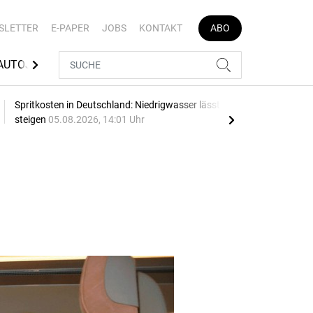
SLETTER
E-PAPER
JOBS
KONTAKT
ABO
AUTOJOB
Spritkosten in Deutschland: Niedrigwasser lässt Preise
Blau
steigen
05.08.2026, 14:01 Uhr
05.0