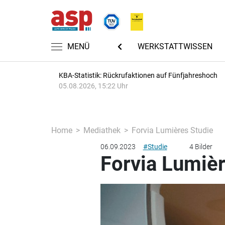
CHTEN
AUTOMECHANIKA 2026
MENÜ
WERKSTATTWISSEN
KBA-Statistik: Rückrufaktionen auf Fünfjahreshoch
05.08.2026, 15:22 Uhr
Home
Mediathek
Forvia Lumières Studie
06.09.2023
#Studie
4 Bilder
Forvia Lumièr