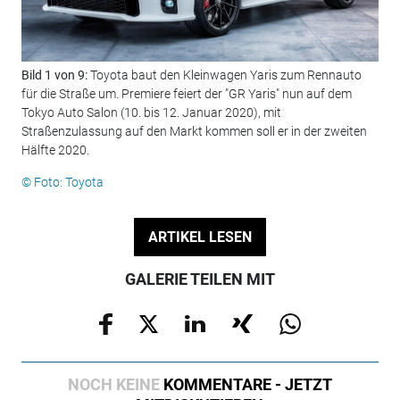
Bild 1 von 9:
Toyota baut den Kleinwagen Yaris zum Rennauto
Bil
für die Straße um. Premiere feiert der "GR Yaris" nun auf dem
dur
Tokyo Auto Salon (10. bis 12. Januar 2020), mit
Luf
Straßenzulassung auf den Markt kommen soll er in der zweiten
son
Hälfte 2020.
Tür
© Foto: Toyota
© F
ARTIKEL LESEN
GALERIE TEILEN MIT
NOCH KEINE
KOMMENTARE - JETZT