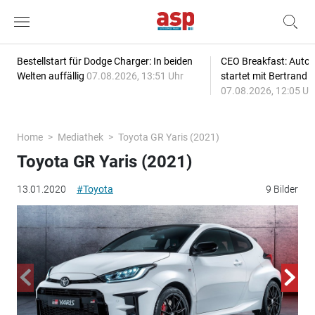
Bestellstart für Dodge Charger: In beiden
CEO Breakfast: Auto
Welten auffällig
07.08.2026, 13:51 Uhr
startet mit Bertrand 
07.08.2026, 12:05 Uh
Home
Mediathek
Toyota GR Yaris (2021)
Toyota GR Yaris (2021)
13.01.2020
#Toyota
9 Bilder