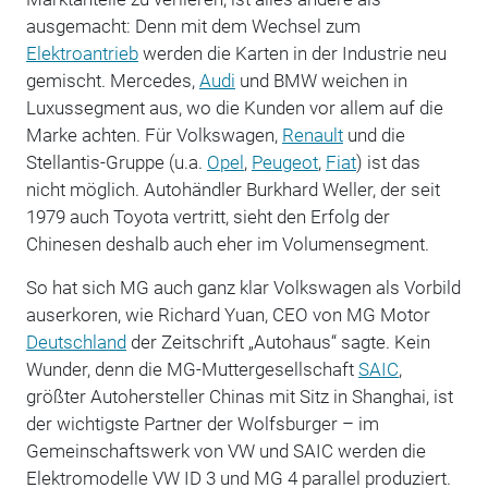
ausgemacht: Denn mit dem Wechsel zum
Elektroantrieb
werden die Karten in der Industrie neu
gemischt. Mercedes,
Audi
und BMW weichen in
Luxussegment aus, wo die Kunden vor allem auf die
Marke achten. Für Volkswagen,
Renault
und die
Stellantis-Gruppe (u.a.
Opel
,
Peugeot
,
Fiat
) ist das
nicht möglich. Autohändler Burkhard Weller, der seit
1979 auch Toyota vertritt, sieht den Erfolg der
Chinesen deshalb auch eher im Volumensegment.
So hat sich MG auch ganz klar Volkswagen als Vorbild
auserkoren, wie Richard Yuan, CEO von MG Motor
Deutschland
der Zeitschrift „Autohaus“ sagte. Kein
Wunder, denn die MG-Muttergesellschaft
SAIC
,
größter Autohersteller Chinas mit Sitz in Shanghai, ist
der wichtigste Partner der Wolfsburger – im
Gemeinschaftswerk von VW und SAIC werden die
Elektromodelle VW ID 3 und MG 4 parallel produziert.