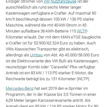
Einziger Stromer von
VW
Nutzfahrzeuge
ist der
ausschließlich als rund sechs Meter langer
Kastenwagen verfügbare e-Crafter. Auf maximal 90
km/h beschleunigt dessen 100 kW / 136 PS starke
Maschine, während die mit 40-kW-Strom in 45
Minuten aufladbare 36-kWh-Batterie 115
WLTP
-
Kilometer erlaubt. Der mit dem MAN eTGE baugleiche
e-Crafter ist für 53.900/62.524 Euro zu haben. Auch
VWs klassischen Transporter gibt es elektrisch,
allerdings als
Umbau
von Abt. Ab 45.000/58.000 Euro
ist die Elektrovariante des VW Bulli als Kastenwagen,
neunsitziger Kombi oder "Caravelle"-Pkw verfügbar.
Antrieb ist ein 83 kW / 113 PS starker E-Motor, die
Reichweite beträgt bis zu 131 Kilometer (WLTP).
Mercedes-Benz
hat seit 2019 den e-Sprinter im
Programm, der in der Klasse bis 3,5 Tonnen in einer
6,09 Meter langen Karosserievariante antritt. Als
Antrieb dient ein 85 kW / 116 PS starker Motor für 80,