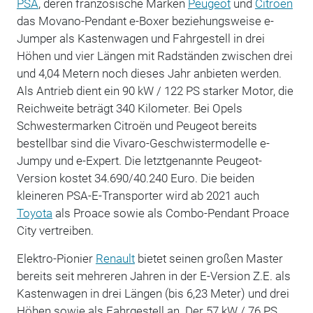
PSA
, deren französische Marken
Peugeot
und
Citroën
das Movano-Pendant e-Boxer beziehungsweise e-
Jumper als Kastenwagen und Fahrgestell in drei
Höhen und vier Längen mit Radständen zwischen drei
und 4,04 Metern noch dieses Jahr anbieten werden.
Als Antrieb dient ein 90 kW / 122 PS starker Motor, die
Reichweite beträgt 340 Kilometer. Bei Opels
Schwestermarken Citroën und Peugeot bereits
bestellbar sind die Vivaro-Geschwistermodelle e-
Jumpy und e-Expert. Die letztgenannte Peugeot-
Version kostet 34.690/40.240 Euro. Die beiden
kleineren PSA-E-Transporter wird ab 2021 auch
Toyota
als Proace sowie als Combo-Pendant Proace
City vertreiben.
Elektro-Pionier
Renault
bietet seinen großen Master
bereits seit mehreren Jahren in der E-Version Z.E. als
Kastenwagen in drei Längen (bis 6,23 Meter) und drei
Höhen sowie als Fahrgestell an. Der 57 kW / 76 PS