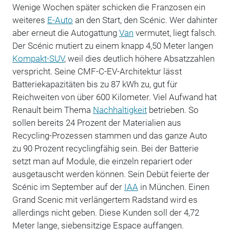
Wenige Wochen später schicken die Franzosen ein
weiteres
E-Auto
an den Start, den Scénic. Wer dahinter
aber erneut die Autogattung
Van
vermutet, liegt falsch.
Der Scénic mutiert zu einem knapp 4,50 Meter langen
Kompakt-SUV
, weil dies deutlich höhere Absatzzahlen
verspricht. Seine CMF-C-EV-Architektur lässt
Batteriekapazitäten bis zu 87 kWh zu, gut für
Reichweiten von über 600 Kilometer. Viel Aufwand hat
Renault beim Thema
Nachhaltigkeit
betrieben. So
sollen bereits 24 Prozent der Materialien aus
Recycling-Prozessen stammen und das ganze Auto
zu 90 Prozent recyclingfähig sein. Bei der Batterie
setzt man auf Module, die einzeln repariert oder
ausgetauscht werden können. Sein Debüt feierte der
Scénic im September auf der
IAA
in München. Einen
Grand Scenic mit verlängertem Radstand wird es
allerdings nicht geben. Diese Kunden soll der 4,72
Meter lange, siebensitzige Espace auffangen.