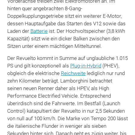
Vorderachse treiben zwei Elektromotoren an. Im
hinten quer angebrachten 8-Gang-
Doppelkupplungsgetriebe sitzt ein weiterer E-Motor,
dessen Hauptaufgabe das Starten des V12 sowie das
Laden der
Batterie
ist. Der Hochvoltspeicher (3,8 kWh
Kapazität) sitzt wie ein dicker Balken zwischen den
Sitzen unter einem mächtigen Mitteltunnel.
Der Revuelto kommt in Summe auf unglaubliche 1.015
PS und gilt konzeptionell als
Plug-in-Hybrid
(PHEV),
obgleich die elektrische
Reichweite
lediglich nur rund
zehn Kilometer beträgt. Lamborghini betrachtet
seinen neuen Renner daher als HPEV, als High
Performance Electrified Vehicle. Entsprechend
überirdisch sind die Fahrwerte. Im Bestfall (Launch
Control) katapultiert der Revuelto in nur 2,5 Sekunden
von null auf 100 km/h. Die Marke von Tempo 200 lässt
die italienische Flunder in weniger als sieben
Sekunden hinter sich. Danach geht es zügig weiter, bis