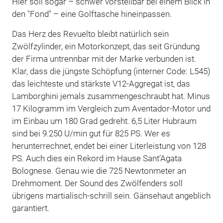
Hier soll sogar – schwer vorstellbar bei einem Blick in
den "Fond" – eine Golftasche hineinpassen.
Das Herz des Revuelto bleibt natürlich sein
Zwölfzylinder, ein Motorkonzept, das seit Gründung
der Firma untrennbar mit der Marke verbunden ist.
Klar, dass die jüngste Schöpfung (interner Code: L545)
das leichteste und stärkste V12-Aggregat ist, das
Lamborghini jemals zusammengeschraubt hat. Minus
17 Kilogramm im Vergleich zum Aventador-Motor und
im Einbau um 180 Grad gedreht. 6,5 Liter Hubraum
sind bei 9.250 U/min gut für 825 PS. Wer es
herunterrechnet, endet bei einer Literleistung von 128
PS. Auch dies ein Rekord im Hause Sant’Agata
Bolognese. Genau wie die 725 Newtonmeter an
Drehmoment. Der Sound des Zwölfenders soll
übrigens martialisch-schrill sein. Gänsehaut angeblich
garantiert.