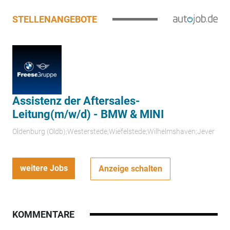
STELLENANGEBOTE
Assistenz der Aftersales-
Leitung(m/w/d) - BMW & MINI
Oldenburg (Oldb);Westerstede;Wiefelstede;Wilhelmshaven;Jever
weitere Jobs
Anzeige schalten
KOMMENTARE