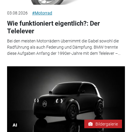
03.08.2026
#Motorrad
Wie funktioniert eigentlich?: Der
Telelever
Bei den meisten Motorrädern übernimmt die Gabel sowohl die
Radführung als auch Federung und Dämpfung. BMW trennte
diese Aufgaben Anfang der 1990er-Jahre mit dem Telelever –...
Bildergalerie