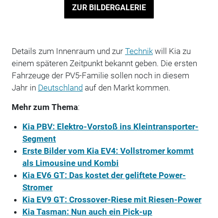
ZUR BILDERGALERIE
Details zum Innenraum und zur
Technik
will Kia zu
einem späteren Zeitpunkt bekannt geben. Die ersten
Fahrzeuge der PV5-Familie sollen noch in diesem
Jahr in
Deutschland
auf den Markt kommen.
Mehr zum Thema
:
Kia PBV: Elektro-Vorstoß ins Kleintransporter-
Segment
Erste Bilder vom Kia EV4: Vollstromer kommt
als Limousine und Kombi
Kia EV6 GT: Das kostet der geliftete Power-
Stromer
Kia EV9 GT: Crossover-Riese mit Riesen-Power
Kia Tasman: Nun auch ein Pick-up