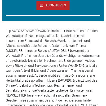
ABONNIEREN
asp AUTO SERVICE PRAXIS Online ist der Internetdienst für den
Werkstattprofi. Neben tagesaktuellen Nachrichten mit
besonderem Fokus auf die Bereiche Werkstatttechnik und
Aftersales enthält die Seite eine Datenbank zum Thema
RÜCKRUFE. Im neuen Bereich AUTOMOBILE bekommt der
Werkstatt-Profi einen Überblick über die wichtigsten Automarken
und Automodelle mit allen Nachrichten, Bildergalerien, Videos
sowie Rückruf- und Serviceaktionen. Unter #HASHTAG sind alle
wichtigen Artikel, Bilder und Videos zu einem Themenspecial
zusammengefasst. Außerdem gibt es im asp-Onlineportal alle
Heftartikel gratis abrufbar inklusive E-PAPER. Ergänzt wird das
Online-Angebot um Techniktipps, Rechtsthemen und
Betriebspraxis für die Werkstattentscheider. Ein kostenloser
NEWSLETTER fasst werktäglich die aktuellen Branchen-
Geschehnisse zusammen. Das richtige Fachpersonal finden
Entscheider auf autojob.de, dem Jobportal von AUTOHAUS, asp