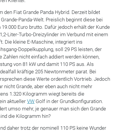
en Klientel.
 den Fiat Grande Panda Hybrid. Derzeit bildet
e Grande-Panda-Welt. Preislich beginnt diese bei
19.000 Euro brutto. Dafür jedoch erhält der Kunde
 1,2-Liter-Turbo-Dreizylinder im Verbund mit einem
. Die kleine E-Maschine, integriert ins
sgang-Doppelkupplung, soll 29 PS leisten, der
e Zahlen nicht einfach addiert werden können,
istung von 81 kW und damit 110 PS aus. Als
ealfall kräftige 205 Newtonmeter parat. Bei
rsprechen diese Werte ordentlich Vortrieb. Jedoch
r nicht Grande, aber eben auch nicht mehr
tens 1.320 Kilogramm wiegt bereits die
ein aktueller
VW
Golf in der Grundkonfiguration.
ert umso mehr, je genauer man sich den Grande
sind die Kilogramm hin?
ind daher trotz der nominell 110 PS keine Wunder