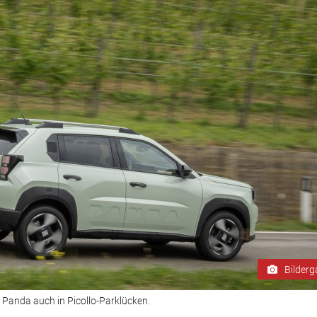
Bilderg
 Panda auch in Picollo-Parklücken.