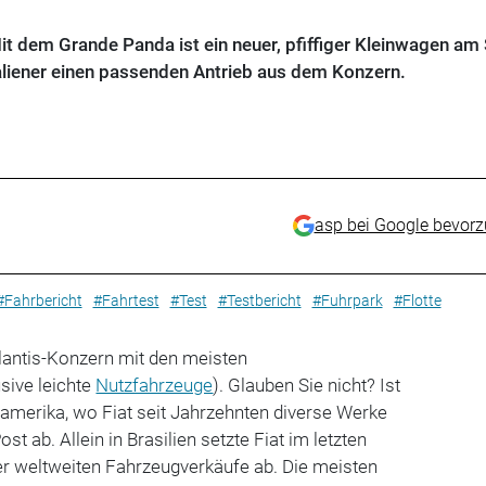
Mit dem Grande Panda ist ein neuer, pfiffiger Kleinwagen am 
aliener einen passenden Antrieb aus dem Konzern.
asp bei Google bevor
#Fahrbericht
#Fahrtest
#Test
#Testbericht
#Fuhrpark
#Flotte
llantis-Konzern mit den meisten
sive leichte
Nutzfahrzeuge
). Glauben Sie nicht? Ist
damerika, wo Fiat seit Jahrzehnten diverse Werke
st ab. Allein in Brasilien setzte Fiat im letzten
er weltweiten Fahrzeugverkäufe ab. Die meisten