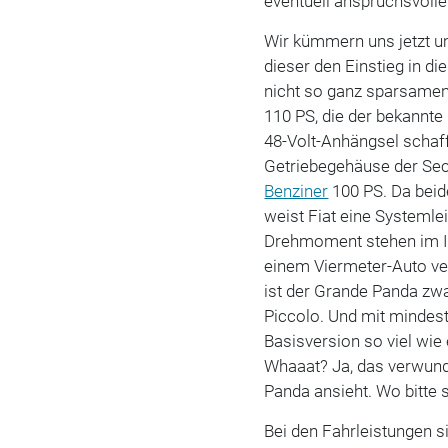
eventuell anspruchsvoller
Wir kümmern uns jetzt um
dieser den Einstieg in di
nicht so ganz sparsamen 
110 PS, die der bekannte
48-Volt-Anhängsel schafft
Getriebegehäuse der Sech
Benziner
100 PS. Da beid
weist Fiat eine Systemle
Drehmoment stehen im Id
einem Viermeter-Auto ve
ist der Grande Panda zwa
Piccolo. Und mit mindes
Basisversion so viel wie 
Whaaat? Ja, das verwund
Panda ansieht. Wo bitte 
Bei den Fahrleistungen s