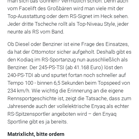
man sich das Gönnen? Vermutlich schon. Denn auch
vom Facelift des Großbären wird man viele mit der
Top-Ausstattung oder dem RS-Signet im Heck sehen.
Jeder dritte Tscheche rollt als Top-Niveau Style, jeder
neunte als RS vom Band.
Ob Diesel oder Benziner ist eine Frage des Einsatzes,
da hat der Ottomotor sicher aufgeholt. Deshalb gibt es
den Kodiaq im RS-Sportanzug nun ausschließlich als
Benziner. Der 245-PS-TSI (ab 41.168 Euro) löst den
240-PS-TDI ab und spurtet fortan noch schneller auf
Tempo 100 - binnen 6,5 Sekunden beim Topspeed von
234 km/h. Wie wichtig die Erinnerung an die eigene
Rennsportgeschichte ist, zeigt die Tatsache, dass zum
Jahresende auch der vollelektrische Enyaq als echter
RS-Spitzensportler angeboten wird – den Enyaq
Sportline gibt es ja bereits.
Matrixlicht, bitte ordern