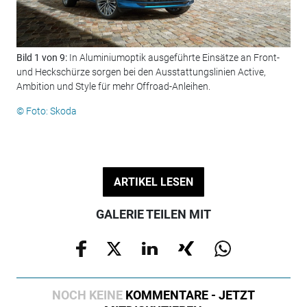
Bild 1 von 9:
In Aluminiumoptik ausgeführte Einsätze an Front-
Bil
und Heckschürze sorgen bei den Ausstattungslinien Active,
tsc
Ambition und Style für mehr Offroad-Anleihen.
Sch
erhä
© Foto: Skoda
© F
ARTIKEL LESEN
GALERIE TEILEN MIT
NOCH KEINE
KOMMENTARE - JETZT