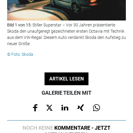
Bild 1 von 15:
Stiller Superstar – Vor 30 Jahren präsentierte
Bil
Skoda den unaufgeregt gezeichneten ersten Octavia mit Technik
Eis
aus dem VW-Regal. Diesem Auto verdankt Skoda den Aufstieg zu
im 
neuer Größe.
© F
© Foto: Skoda
ARTIKEL LESEN
GALERIE TEILEN MIT
NOCH KEINE
KOMMENTARE - JETZT