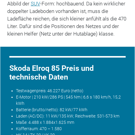
Abbild der
SUV
-Form: hochbauend. Da kein wirklicher
doppelter Ladeboden vorhanden ist, muss die
Ladefläche reichen, die sich kleiner anfühlt als die 470
Liter. Dafür sind die Positionen des Netzes und der
kleinen Helfer (Netz unter der Hutablage) klasse.
Skoda Elroq 85 Preis und
technische Daten
Testwagenpreis: 46.227 Euro (netto)
E-Motor | 210 kW/286 PS | 545 Nm | 6,6 s 180 km/h, 15,2
kWh
Batterie
(brutto/netto): 82 kW/77 kWh
Laden (AC/DC): 11 kW/135 kW; Reichweite: 531-573 km
Maße: 4.488 x 1.884x1.625 mm
Kofferraum: 470 – 1.580
HK 14 | TK 20 | VK 20