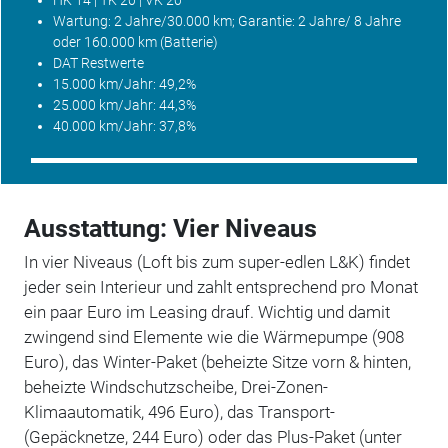
Wartung
: 2 Jahre/30.000 km;
Garantie
: 2 Jahre/ 8 Jahre
oder 160.000 km (Batterie)
DAT
Restwerte
15.000 km/Jahr: 49,2%
25.000 km/Jahr: 44,3%
40.000 km/Jahr: 37,8%
Ausstattung: Vier Niveaus
In vier Niveaus (Loft bis zum super-edlen L&K) findet
jeder sein Interieur und zahlt entsprechend pro Monat
ein paar Euro im Leasing drauf. Wichtig und damit
zwingend sind Elemente wie die Wärmepumpe (908
Euro), das Winter-Paket (beheizte Sitze vorn & hinten,
beheizte Windschutzscheibe, Drei-Zonen-
Klimaautomatik, 496 Euro), das Transport-
(Gepäcknetze, 244 Euro) oder das Plus-Paket (unter