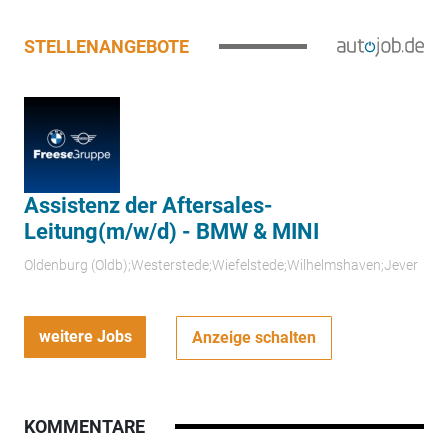
STELLENANGEBOTE
Assistenz der Aftersales-
Leitung(m/w/d) - BMW & MINI
Oldenburg (Oldb);Westerstede;Wiefelstede;Wilhelmshaven;Jever
weitere Jobs
Anzeige schalten
KOMMENTARE