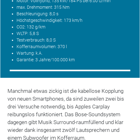
Motor: Vollhybrid, 135 kW/184 PS bei 6.00 U/min
max. Drehmoment: 315 Nm
Beschleunigung: 8,0 s
Höchstgeschwindigkeit: 173 km/h
CO2
: 132 g/km
WLTP
: 5,8 S
Testverbrauch: 8,0 S
Kofferraumvolumen: 370 l
Wartung
: k.A.
Garantie
: 3 Jahre/100.000 km
Manchmal etwas zickig ist die kabellose Kopplung
von neuen Smartphones, da sind zuweilen zwei bis
drei Versuche notwendig, bis Apples Carplay
reibungslos funktioniert. Das Bose-Soundsystem
dagegen gibt Musik Surround-raumfüllend und klar
wieder dank insgesamt zwölf Lautsprechern und
einem Subwoofer im Kofferraum.