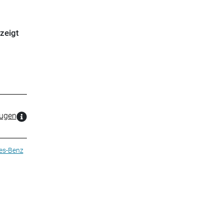
zeigt
zugen
es-Benz