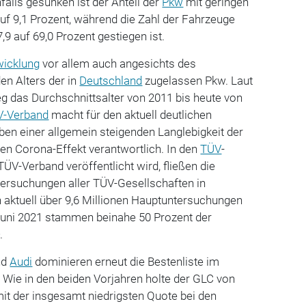
falls gesunken ist der Anteil der
Pkw
mit geringen
uf 9,1 Prozent, während die Zahl der Fahrzeuge
9 auf 69,0 Prozent gestiegen ist.
wicklung
vor allem auch angesichts des
en Alters der in
Deutschland
zugelassen Pkw. Laut
g das Durchschnittsalter von 2011 bis heute von
V-Verband
macht für den aktuell deutlichen
en einer allgemein steigenden Langlebigkeit der
n Corona-Effekt verantwortlich. In den
TÜV
-
TÜV-Verband veröffentlicht wird, fließen die
tersuchungen aller TÜV-Gesellschaften in
 aktuell über 9,6 Millionen Hauptuntersuchungen
Juni 2021 stammen beinahe 50 Prozent der
.
nd
Audi
dominieren erneut die Bestenliste im
 Wie in den beiden Vorjahren holte der GLC von
it der insgesamt niedrigsten Quote bei den