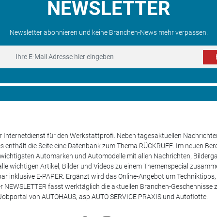
NEWSLETTER
Newsletter abonnieren und keine Branchen-News mehr verpassen.
 Internetdienst für den Werkstattprofi. Neben tagesaktuellen Nachricht
les enthält die Seite eine Datenbank zum Thema RÜCKRUFE. Im neuen B
e wichtigsten Automarken und Automodelle mit allen Nachrichten, Bilderga
lle wichtigen Artikel, Bilder und Videos zu einem Themenspecial zusamm
rufbar inklusive E-PAPER. Ergänzt wird das Online-Angebot um Techniktipp
ser NEWSLETTER fasst werktäglich die aktuellen Branchen-Geschehnisse
m Jobportal von AUTOHAUS, asp AUTO SERVICE PRAXIS und Autoflotte.