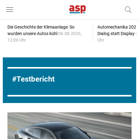
Die Geschichte der Klimaanlage: So
Automechanika 2026: 
wurden unsere Autos kühl
06.08.2026,
Dialog statt Display
0
12:09 Uhr
Uhr
Testbericht