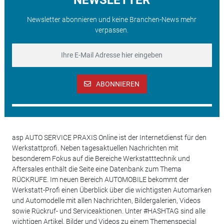
Newsletter abonnieren und keine Branchen-News mehr
verpassen.
ABONNIEREN
asp AUTO SERVICE PRAXIS Online ist der Internetdienst für den
Werkstattprofi. Neben tagesaktuellen Nachrichten mit
besonderem Fokus auf die Bereiche Werkstatttechnik und
Aftersales enthält die Seite eine Datenbank zum Thema
RÜCKRUFE. Im neuen Bereich AUTOMOBILE bekommt der
Werkstatt-Profi einen Überblick über die wichtigsten Automarken
und Automodelle mit allen Nachrichten, Bildergalerien, Videos
sowie Rückruf- und Serviceaktionen. Unter #HASHTAG sind alle
wichtigen Artikel, Bilder und Videos zu einem Themenspecial