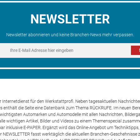
NEWSLETTER
Newsletter abonnieren und keine Branchen-News mehr verpassen.
 Internetdienst für den Werkstattprofi. Neben tagesaktuellen Nachricht
les enthält die Seite eine Datenbank zum Thema RÜCKRUFE. Im neuen B
e wichtigsten Automarken und Automodelle mit allen Nachrichten, Bilderga
lle wichtigen Artikel, Bilder und Videos zu einem Themenspecial zusamm
rufbar inklusive E-PAPER. Ergänzt wird das Online-Angebot um Techniktipp
ser NEWSLETTER fasst werktäglich die aktuellen Branchen-Geschehnisse