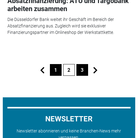
Absatzfinanzierung: ATU und Targobank
arbeiten zusammen
Die Düsseldorfer Bank weitet ihr Geschäft im Bereich der
Absatzfinanzierung aus. Zugleich wird sie exklusiver
Finanzierungspartner im Onlineshop der Werkstattkette.
1
2
3
NEWSLETTER
Newsletter abonnieren und keine Branchen-News mehr
verpassen.