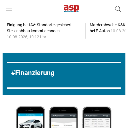
Einigung bei IAV: Standorte gesichert,
Marderabwehr: K&K s
Stellenabbau kommt dennoch
bei E-Autos
10.08.202
10.08.2026, 10:12 Uhr
Finanzierung