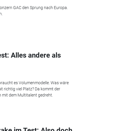
okonzern GAC den Sprung nach Europa.
n.
t: Alles andere als
n, braucht es Volumenmodelle. Was wäre
t richtig viel Platz? Da kommt der
 mit dem Multitalent gedreht.
ake im Test: Also doch