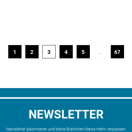
1
2
3
4
5
…
67
NEWSLETTER
Newsletter abonnieren und keine Branchen-News mehr verpassen.