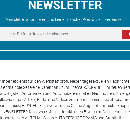
NEWSLETTER
Newsletter abonnieren und keine Branchen-News mehr verpassen.
 Internetdienst für den Werkstattprofi. Neben tagesaktuellen Nachricht
les enthält die Seite eine Datenbank zum Thema RÜCKRUFE. Im neuen B
e wichtigsten Automarken und Automodelle mit allen Nachrichten, Bilderga
lle wichtigen Artikel, Bilder und Videos zu einem Themenspecial zusamm
rufbar inklusive E-PAPER. Ergänzt wird das Online-Angebot um Techniktipp
ser NEWSLETTER fasst werktäglich die aktuellen Branchen-Geschehnisse
m Jobportal von AUTOHAUS, asp AUTO SERVICE PRAXIS und Autoflotte.