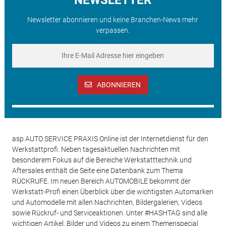
Newsletter abonnieren und keine Branchen-News mehr
verpassen.
ABONNIEREN
asp AUTO SERVICE PRAXIS Online ist der Internetdienst für den
Werkstattprofi. Neben tagesaktuellen Nachrichten mit
besonderem Fokus auf die Bereiche Werkstatttechnik und
Aftersales enthält die Seite eine Datenbank zum Thema
RÜCKRUFE. Im neuen Bereich AUTOMOBILE bekommt der
Werkstatt-Profi einen Überblick über die wichtigsten Automarken
und Automodelle mit allen Nachrichten, Bildergalerien, Videos
sowie Rückruf- und Serviceaktionen. Unter #HASHTAG sind alle
wichtigen Artikel, Bilder und Videos zu einem Themenspecial