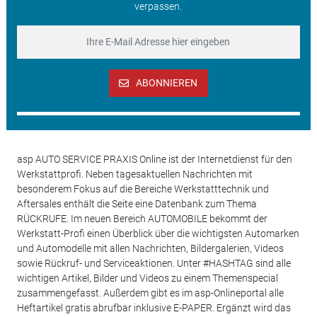
verpassen.
ABONNIEREN
asp AUTO SERVICE PRAXIS Online ist der Internetdienst für den
Werkstattprofi. Neben tagesaktuellen Nachrichten mit
besonderem Fokus auf die Bereiche Werkstatttechnik und
Aftersales enthält die Seite eine Datenbank zum Thema
RÜCKRUFE. Im neuen Bereich AUTOMOBILE bekommt der
Werkstatt-Profi einen Überblick über die wichtigsten Automarken
und Automodelle mit allen Nachrichten, Bildergalerien, Videos
sowie Rückruf- und Serviceaktionen. Unter #HASHTAG sind alle
wichtigen Artikel, Bilder und Videos zu einem Themenspecial
zusammengefasst. Außerdem gibt es im asp-Onlineportal alle
Heftartikel gratis abrufbar inklusive E-PAPER. Ergänzt wird das