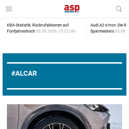
KBA-Statistik: Rückrufaktionen auf
Audi A2 e-tron: Die R
Fünfjahreshoch
05.08.2026, 15:22 Uhr
Sparmeisters
05.08.2
ALCAR