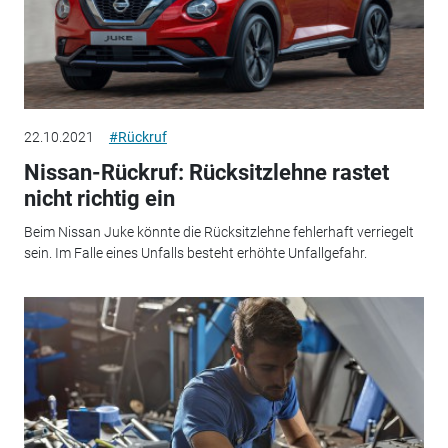
22.10.2021
#Rückruf
Nissan-Rückruf: Rücksitzlehne rastet
nicht richtig ein
Beim Nissan Juke könnte die Rücksitzlehne fehlerhaft verriegelt
sein. Im Falle eines Unfalls besteht erhöhte Unfallgefahr.