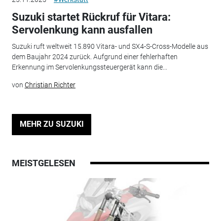
Suzuki startet Rückruf für Vitara:
Servolenkung kann ausfallen
Suzuki ruft weltweit 15.890 Vitara- und SX4-S-Cross-Modelle aus
dem Baujahr 2024 zurück. Aufgrund einer fehlerhaften
Erkennung im Servolenkungssteuergerät kann die...
von
Christian Richter
MEHR ZU SUZUKI
MEISTGELESEN