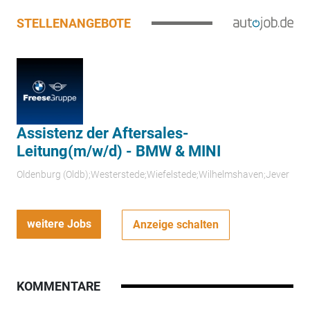
STELLENANGEBOTE
Assistenz der Aftersales-
Leitung(m/w/d) - BMW & MINI
Oldenburg (Oldb);Westerstede;Wiefelstede;Wilhelmshaven;Jever
weitere Jobs
Anzeige schalten
KOMMENTARE