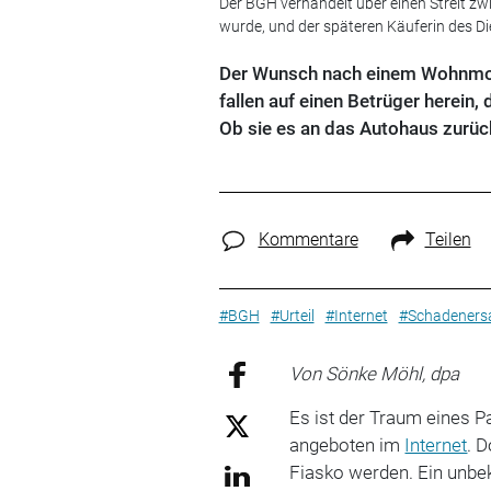
Der BGH verhandelt über einen Streit z
wurde, und der späteren Käuferin des D
Der Wunsch nach einem Wohnmobil
fallen auf einen Betrüger herein,
Ob sie es an das Autohaus zurü
Kommentare
Teilen
#BGH
#Urteil
#Internet
#Schadeners
Von Sönke Möhl, dpa
Es ist der Traum eines 
angeboten im
Internet
. 
Fiasko werden. Ein unb