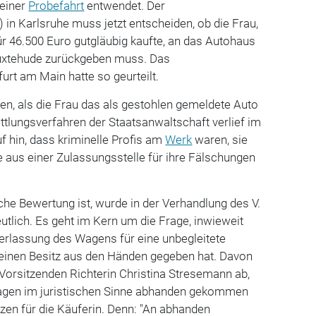
 einer
Probefahrt
entwendet. Der
) in Karlsruhe muss jetzt entscheiden, ob die Frau,
ür 46.500 Euro gutgläubig kaufte, an das Autohaus
uxtehude zurückgeben muss. Das
urt am Main hatte so geurteilt.
en, als die Frau das als gestohlen gemeldete Auto
ittlungsverfahren der Staatsanwaltschaft verlief im
f hin, dass kriminelle Profis am
Werk
waren, sie
e aus einer Zulassungsstelle für ihre Fälschungen
iche Bewertung ist, wurde in der Verhandlung des V.
eutlich. Es geht im Kern um die Frage, inwieweit
erlassung des Wagens für eine unbegleitete
seinen Besitz aus den Händen gegeben hat. Davon
Vorsitzenden Richterin Christina Stresemann ab,
gen im juristischen Sinne abhanden gekommen
zen für die Käuferin. Denn: "An abhanden