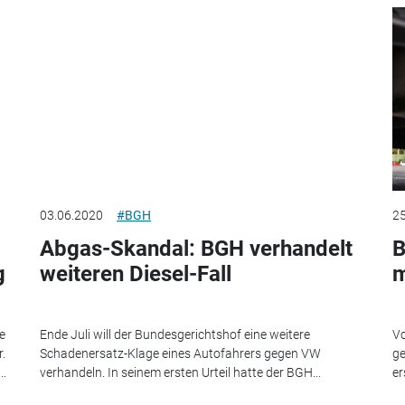
03.06.2020
#BGH
25
Abgas-Skandal: BGH verhandelt
B
g
weiteren Diesel-Fall
m
e
Ende Juli will der Bundesgerichtshof eine weitere
Vo
.
Schadenersatz-Klage eines Autofahrers gegen VW
ge
..
verhandeln. In seinem ersten Urteil hatte der BGH...
er