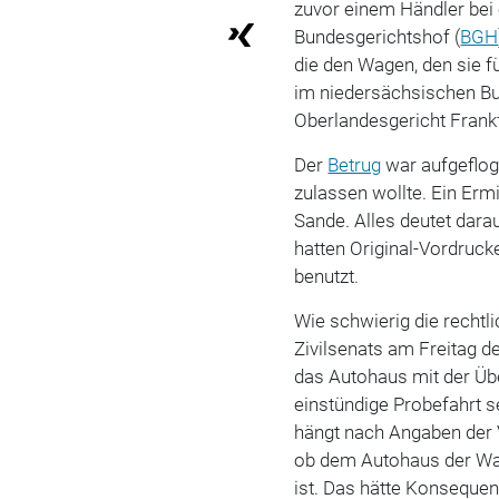
zuvor einem Händler bei
Bundesgerichtshof (
BGH
die den Wagen, den sie f
im niedersächsischen B
Oberlandesgericht Frankf
Der
Betrug
war aufgeflog
zulassen wollte. Ein Erm
Sande. Alles deutet darau
hatten Original-Vordruck
benutzt.
Wie schwierig die rechtl
Zivilsenats am Freitag d
das Autohaus mit der Üb
einstündige Probefahrt 
hängt nach Angaben der 
ob dem Autohaus der Wa
ist. Das hätte Konsequen