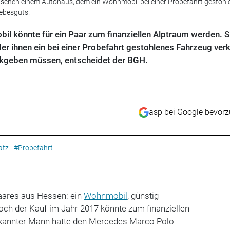
wischen einem Autohaus, dem ein Wohnmobil bei einer Probefahrt gestohl
iebesguts.
 könnte für ein Paar zum finanziellen Alptraum werden. S
 der ihnen ein bei einer Probefahrt gestohlenes Fahrzeug verk
ckgeben müssen, entscheidet der BGH.
asp bei Google bevor
atz
#Probefahrt
Paares aus Hessen: ein
Wohnmobil
, günstig
Doch der Kauf im Jahr 2017 könnte zum finanziellen
ekannter Mann hatte den Mercedes Marco Polo