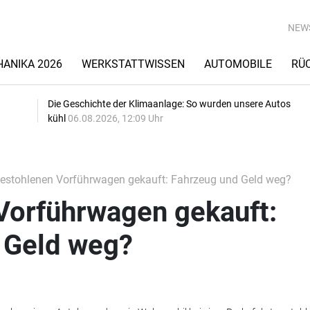
NEW
ANIKA 2026
WERKSTATTWISSEN
AUTOMOBILE
RÜ
Die Geschichte der Klimaanlage: So wurden unsere Autos
kühl
06.08.2026, 12:09 Uhr
estohlenen Vorführwagen gekauft: Fahrzeug und Geld weg?
Vorführwagen gekauft:
 Geld weg?