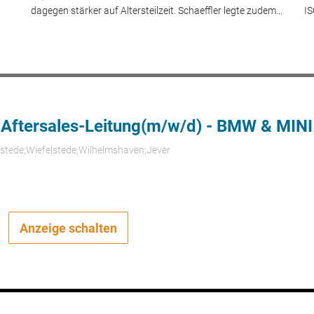
dagegen stärker auf Altersteilzeit. Schaeffler legte zudem...
IS
 Aftersales-Leitung(m/w/d) - BMW & MINI
rstede;Wiefelstede;Wilhelmshaven;Jever
Anzeige schalten