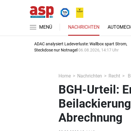
MENÜ
NACHRICHTEN
AUTOMECH
ADAC analysiert Ladeverluste: Wallbox spart Strom,
Steckdose nur Notnagel
06.08.2026, 14:17 Uhr
Home
Nachrichten
Recht
BG
BGH-Urteil: E
Beilackierung
Abrechnung