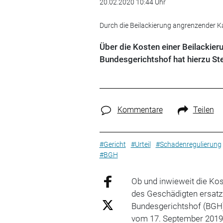
20.02.2020 10:44 Uhr
Durch die Beilackierung angrenzender Ka
Über die Kosten einer Beilackier
Bundesgerichtshof hat hierzu S
Kommentare
Teilen
#Gericht
#Urteil
#Schadenregulierung
#BGH
Ob und inwieweit die Kos
des Geschädigten ersatzfä
Bundesgerichtshof (BGH) h
vom 17. September 2019 