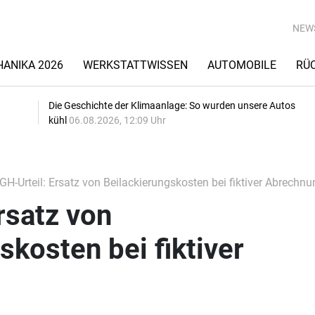
NEW
ANIKA 2026
WERKSTATTWISSEN
AUTOMOBILE
RÜ
Die Geschichte der Klimaanlage: So wurden unsere Autos
kühl
06.08.2026, 12:09 Uhr
H-Urteil: Ersatz von Beilackierungskosten bei fiktiver Abrechnu
rsatz von
skosten bei fiktiver