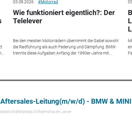
03.08.2026
#Motorrad
05
Wie funktioniert eigentlich?: Der
B
s
Telelever
L
L
Bei den meisten Motorrädern übernimmt die Gabel sowohl
Mi
zt
die Radführung als auch Federung und Dämpfung. BMW
ei
...
trennte diese Aufgaben Anfang der 1990er-Jahre mit...
Fa
 Aftersales-Leitung(m/w/d) - BMW & MINI
rstede;Wiefelstede;Wilhelmshaven;Jever