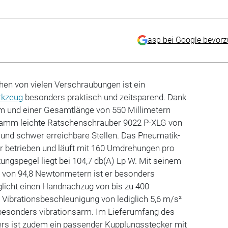
asp bei Google bevor
hen von vielen Verschraubungen ist ein
kzeug
besonders praktisch und zeitsparend. Dank
m und einer Gesamtlänge von 550 Millimetern
ogramm leichte Ratschenschrauber 9022 P-XLG von
 und schwer erreichbare Stellen. Das Pneumatik-
r betrieben und läuft mit 160 Umdrehungen pro
tungspegel liegt bei 104,7 db(A) Lp W. Mit seinem
on 94,8 Newtonmetern ist er besonders
glicht einen Handnachzug von bis zu 400
Vibrationsbeschleunigung von lediglich 5,6 m/s²
besonders vibrationsarm. Im Lieferumfang des
rs ist zudem ein passender Kupplungsstecker mit