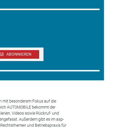
ABONNIEREN
en mit besonderem Fokus auf die
ereich AUTOMOBILE bekommt der
lerien, Videos sowie Rückruf- und
engefasst. Außerdem gibt es im asp-
s, Rechtsthemen und Betriebspraxis für