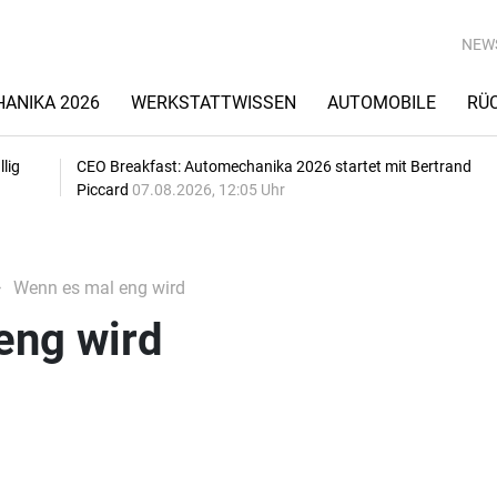
NEW
ANIKA 2026
WERKSTATTWISSEN
AUTOMOBILE
RÜ
lig
CEO Breakfast: Automechanika 2026 startet mit Bertrand
Piccard
07.08.2026, 12:05 Uhr
Wenn es mal eng wird
eng wird