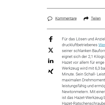
Kommentare
Teilen
Für das Lösen und Anzie
druckluftbetriebenes
Wer
seiner schlanken Baufor
eignet sich der 2,1 Kil
Hazet vor allem für enge
Werkzeug wird mit 6,3 ba
Minute. Sein Schall- Leis
maximalen Drehmoment v
leistungsfähig und ermö
Newtonmetern. Mit einer 
ist das Hazet-Werkzeug 
Hazet-Ratschenschraube