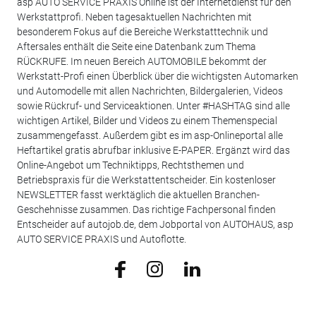
asp AUTO SERVICE PRAXIS Online ist der Internetdienst für den
Werkstattprofi. Neben tagesaktuellen Nachrichten mit
besonderem Fokus auf die Bereiche Werkstatttechnik und
Aftersales enthält die Seite eine Datenbank zum Thema
RÜCKRUFE. Im neuen Bereich AUTOMOBILE bekommt der
Werkstatt-Profi einen Überblick über die wichtigsten Automarken
und Automodelle mit allen Nachrichten, Bildergalerien, Videos
sowie Rückruf- und Serviceaktionen. Unter #HASHTAG sind alle
wichtigen Artikel, Bilder und Videos zu einem Themenspecial
zusammengefasst. Außerdem gibt es im asp-Onlineportal alle
Heftartikel gratis abrufbar inklusive E-PAPER. Ergänzt wird das
Online-Angebot um Techniktipps, Rechtsthemen und
Betriebspraxis für die Werkstattentscheider. Ein kostenloser
NEWSLETTER fasst werktäglich die aktuellen Branchen-
Geschehnisse zusammen. Das richtige Fachpersonal finden
Entscheider auf autojob.de, dem Jobportal von AUTOHAUS, asp
AUTO SERVICE PRAXIS und Autoflotte.