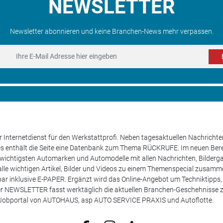
NEWSLETTER
Newsletter abonnieren und keine Branchen-News mehr verpassen.
 Internetdienst für den Werkstattprofi. Neben tagesaktuellen Nachricht
les enthält die Seite eine Datenbank zum Thema RÜCKRUFE. Im neuen B
e wichtigsten Automarken und Automodelle mit allen Nachrichten, Bilderga
lle wichtigen Artikel, Bilder und Videos zu einem Themenspecial zusamm
rufbar inklusive E-PAPER. Ergänzt wird das Online-Angebot um Techniktipp
ser NEWSLETTER fasst werktäglich die aktuellen Branchen-Geschehnisse
m Jobportal von AUTOHAUS, asp AUTO SERVICE PRAXIS und Autoflotte.