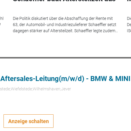
hl
Die Politik diskutiert über die Abschaffung der Rente mit
Di
W
63, der Automobil- und Industriezulieferer Schaeffler setzt
De
dagegen stärker auf Altersteilzeit. Schaeffler legte zudem...
IS
 Aftersales-Leitung(m/w/d) - BMW & MINI
rstede;Wiefelstede;Wilhelmshaven;Jever
Anzeige schalten