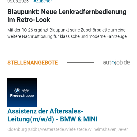
05.08.2026
#Zubehör
Blaupunkt: Neue Lenkradfernbedienung
im Retro-Look
Mit der RC-26 ergänzt Blaupunkt seine Zubehörpalette um eine
weitere Nachrüstlösung für klassische und moderne Fahrzeuge.
STELLENANGEBOTE
Assistenz der Aftersales-
Leitung(m/w/d) - BMW & MINI
Oldenburg (Oldb);Westerstede;Wiefelstede;Wilhelmshaven;Jever