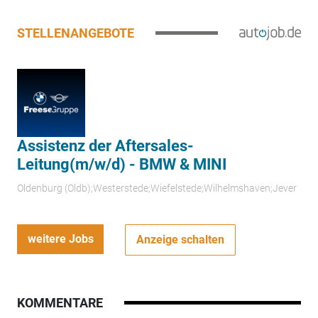
STELLENANGEBOTE
Assistenz der Aftersales-
Leitung(m/w/d) - BMW & MINI
Oldenburg (Oldb);Westerstede;Wiefelstede;Wilhelmshaven;Jever
weitere Jobs
Anzeige schalten
KOMMENTARE