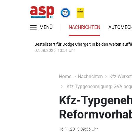
MENÜ
NACHRICHTEN
AUTOMECH
Bestellstart für Dodge Charger: In beiden Welten auffäl
07.08.2026, 13:51 Uhr
Home
Nachrichten
Kfz-Werkst
Kfz-Typgenehmigung: GVA begr
Kfz-Typgene
Reformvorha
16.11.2015 09:36 Uhr