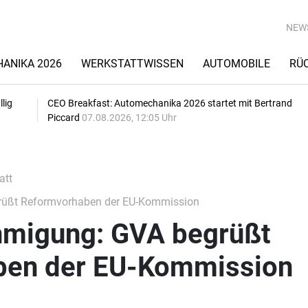
NEW
ANIKA 2026
WERKSTATTWISSEN
AUTOMOBILE
RÜ
lig
CEO Breakfast: Automechanika 2026 startet mit Bertrand
Piccard
07.08.2026, 12:05 Uhr
att
üßt Reformvorhaben der EU-Kommission
hmigung: GVA begrüßt
ben der EU-Kommission