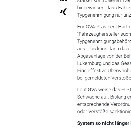
stärker kontrollieren. D
hingewiesen, dass
Fahrz
Typgenehmigung nur unz
Für GVA-Präsident Hartm
"Fahrzeughersteller suc
Typgenehmigungsbehörde
aus. Das kann dann dazu
Abgasanlage von der Behör
Luxemburg und das Gesamt
Eine effektive Überwach
bei gemeldeten Verstöße
Laut GVA weise das
EU-T
Schwäche auf: Bislang er
entsprechende Verordnun
oder Verstöße sanktionie
System so nicht länger 