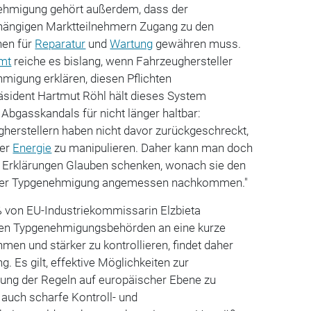
nehmigung gehört außerdem, dass der
hängigen Marktteilnehmern Zugang zu den
nen für
Reparatur
und
Wartung
gewähren muss.
amt
reiche es bislang,
wenn Fahrzeughersteller
igung erklären, diesen Pflichten
ident Hartmut Röhl hält dieses System
 Abgasskandals für nicht länger haltbar:
herstellern haben nicht davor zurückgeschreckt,
ler
Energie
zu manipulieren. Daher kann man doch
ft Erklärungen Glauben schenken, wonach sie den
g der Typgenehmigung angemessen nachkommen."
ß von EU-Industriekommissarin Elzbieta
len Typgenehmigungsbehörden an eine kurze
men und stärker zu kontrollieren, findet daher
g. Es gilt, effektive Möglichkeiten zur
ung der Regeln auf europäischer Ebene zu
auch scharfe Kontroll- und