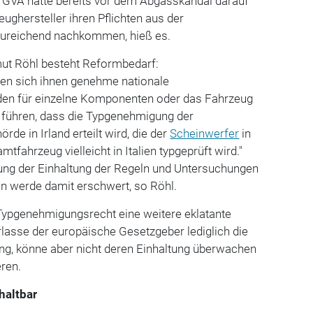
er GVA hatte bereits vor dem Abgasskandal darauf
eughersteller ihren Pflichten aus der
ureichend nachkommen, hieß es.
ut Röhl besteht Reformbedarf:
hen sich ihnen genehme
nationale
n für einzelne Komponenten oder das Fahrzeug
 führen, dass die Typgenehmigung der
de in Irland erteilt wird, die der
Scheinwerfer
in
fahrzeug vielleicht in Italien typgeprüft wird."
ung der Einhaltung der Regeln und Untersuchungen
n werde damit erschwert, so Röhl.
ypgenehmigungsrecht eine weitere eklatante
lasse der europäische Gesetzgeber lediglich die
g, könne aber nicht deren Einhaltung überwachen
ren.
haltbar