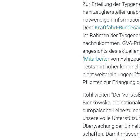
Zur Erteilung der Typge
Fahrzeughersteller unab
notwendigen Informatio
Dem
Kraftfahrt-Bundes
im
Rahmen der Typgenehm
nachzukommen. GVA-Präs
angesichts des aktuellen
"
Mitarbeiter
von Fahrzeug
Tests mit hoher kriminel
nicht weiterhin ungeprü
Pflichten zur Erlangun
Röhl weiter: "Der Vorsto
Bienkowska, die nationa
europäische Leine zu neh
unsere volle Unterstützun
Überwachung der Einhalt
schaffen. Damit müssen 