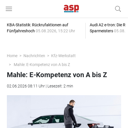
KBA-Statistik: Rückrufaktionen auf
Audi A2 e-tron: Die R
Fünfjahreshoch
05.08.2026, 15:22 Uhr
Sparmeisters
05.08.2
Home
Nachrichten
Kfz-Werkstatt
Mahle: E-Kompetenz von A bis Z
Mahle: E-Kompetenz von A bis Z
02.06.2026 08:11 Uhr | Lesezeit: 2 min