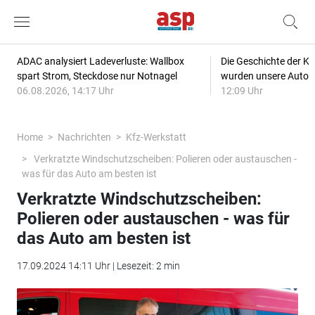
ADAC analysiert Ladeverluste: Wallbox
Die Geschichte der Kl
spart Strom, Steckdose nur Notnagel
wurden unsere Autos
06.08.2026, 14:17 Uhr
12:09 Uhr
Home
Nachrichten
Kfz-Werkstatt
Verkratzte Windschutzscheiben: Polieren oder austauschen -
was für das Auto am besten ist
Verkratzte Windschutzscheiben:
Polieren oder austauschen - was für
das Auto am besten ist
17.09.2024 14:11 Uhr | Lesezeit: 2 min