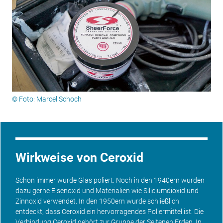
© Foto: Marcel Schoch
Wirkweise von Ceroxid
Schon immer wurde Glas poliert. Noch in den 1940ern wurden
dazu gerne Eisenoxid und Materialien wie Siliciumdioxid und
Zinnoxid verwendet. In den 1950ern wurde schließlich
entdeckt, dass Ceroxid ein hervorragendes Poliermittel ist. Die
Verbindung Ceroxid gehört zur Gruppe der Seltenen Erden. In